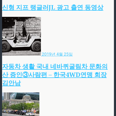
신형 지프 랭글러JL 광고 출연 동영상
2019년 4월 25일
자동차 생활 국내 네바퀴굴림차 문화의
산 증인③사람편 – 한국4WD연맹 회장
김안남